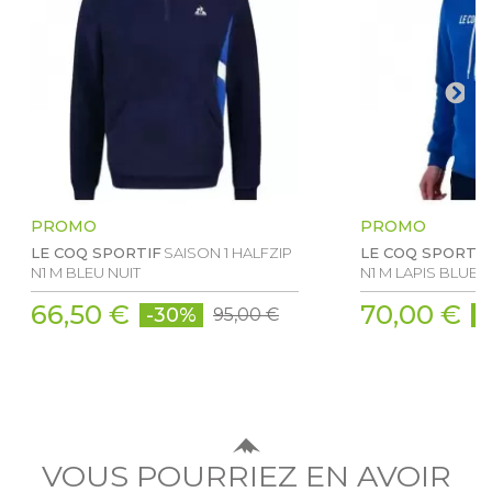
PROMO
PROMO
LE COQ SPORTIF
SAISON 1 HALFZIP
LE COQ SPORTIF
N1 M BLEU NUIT
N1 M LAPIS BLUE
66,50 €
70,00 €
-30%
-
95,00 €
VOUS POURRIEZ EN AVOIR