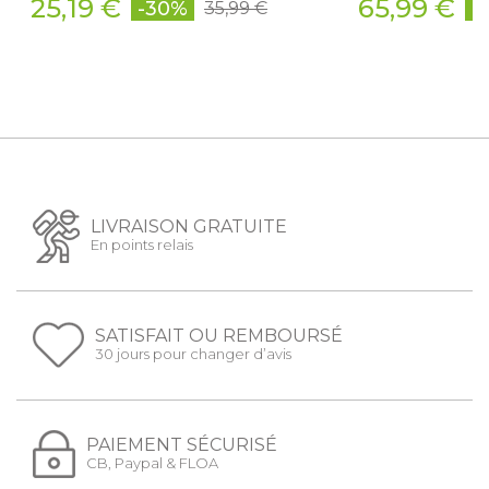
25,19 €
65,99 €
-30%
-
35,99 €
LIVRAISON GRATUITE
En points relais
SATISFAIT OU REMBOURSÉ
30 jours pour changer d’avis
PAIEMENT SÉCURISÉ
CB, Paypal & FLOA