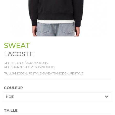
SWEAT
LACOSTE
REF :
1-126385
/
3617072874513
REF FOURNISSEUR :
SH5130-00-031
PULLS-MODE-LIFESTYLE-SWEATS-MODE-LIFESTYLE
COULEUR
NOIR
TAILLE