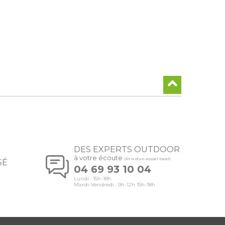
DES EXPERTS OUTDOOR
à votre écoute
(Prix d'un appel local)
SÉ
04 69 93 10 04
Lundi : 15h-18h
Mardi-Vendredi : 9h-12h 15h-18h