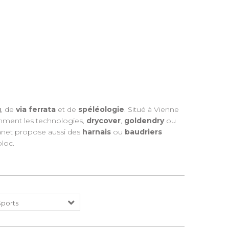
g
, de
via ferrata
et de
spéléologie
. Situé à Vienne
amment les technologies,
drycover
,
goldendry
ou
lanet propose aussi des
harnais
ou
baudriers
loc.