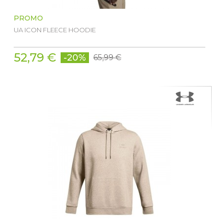
PROMO
UA ICON FLEECE HOODIE
52,79 €
-20%
65,99 €