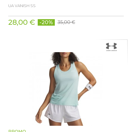
UA VANISH SS
28,00 €
-20%
35,00 €
PROMO