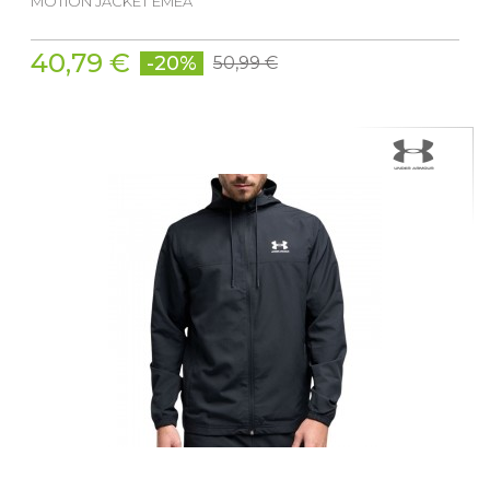
MOTION JACKET EMEA
40,79 €
-20%
50,99 €