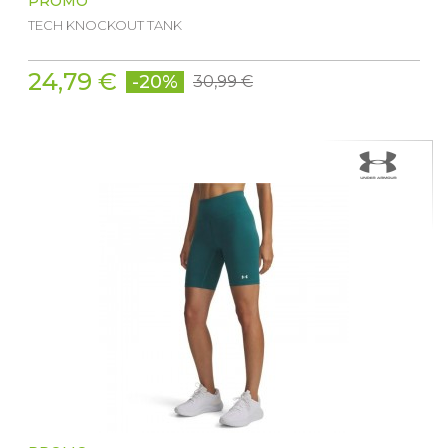
PROMO
TECH KNOCKOUT TANK
24,79 €
-20%
30,99 €