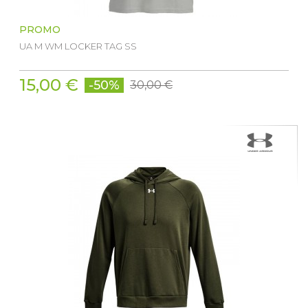
PROMO
UA M WM LOCKER TAG SS
15,00 €
-50%
30,00 €