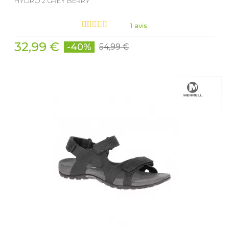
HYDRO 2 GREY BERRY
1 avis
32,99 €
-40%
54,99 €