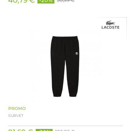
40,79 €
-20%
50,99 €
PROMO
SURVET