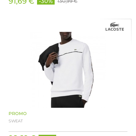
91,69 €
-30%
130,99 €
PROMO
SWEAT