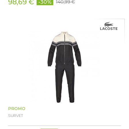
98,69 €
-30%
140,99 €
PROMO
SURVET