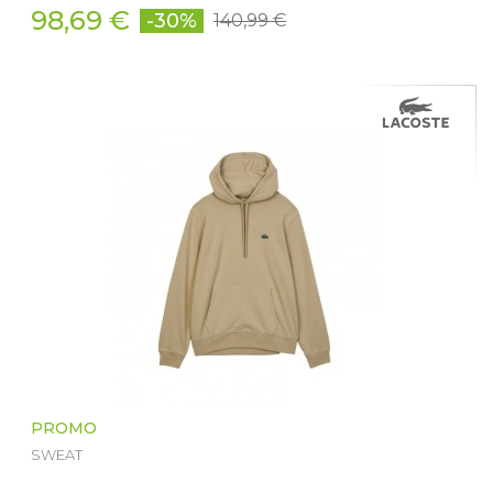
98,69 €
-30%
140,99 €
PROMO
SWEAT