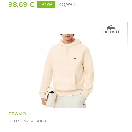
98,69 €
-30%
140,99 €
PROMO
MEN S SWEATSHIRT FLEECE