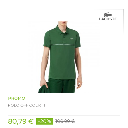
PROMO
POLO OFF COURT 1
80,79 €
-20%
100,99 €