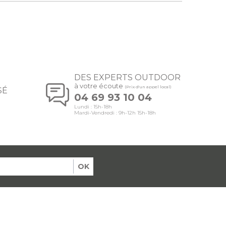
DES EXPERTS OUTDOOR
à votre écoute
(Prix d'un appel local)
SÉ
04 69 93 10 04
Lundi : 15h-18h
Mardi-Vendredi : 9h-12h 15h-18h
OK