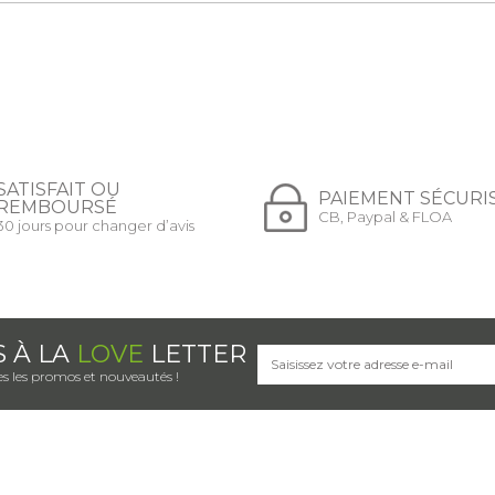
SATISFAIT OU
PAIEMENT SÉCURI
REMBOURSÉ
CB, Paypal & FLOA
30 jours pour changer d’avis
S À LA
LOVE
LETTER
s les promos et nouveautés !