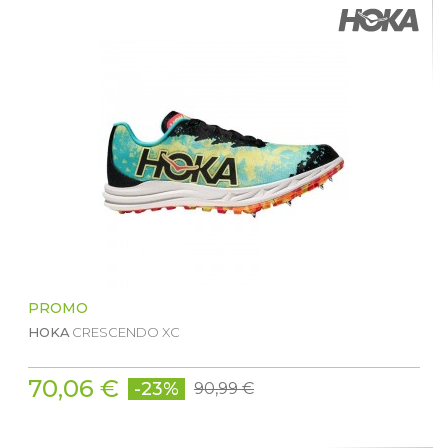
PROMO
HOKA
CRESCENDO XC
70,06 €
-23%
90,99 €