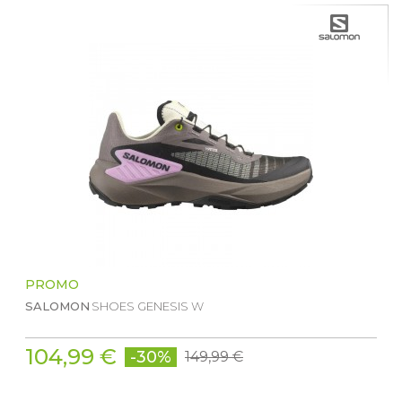
PROMO
SALOMON
SHOES GENESIS W
104,99 €
-30%
149,99 €