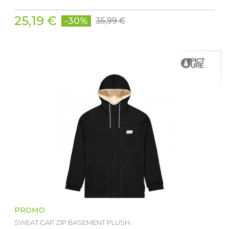
25,19 €
-30%
35,99 €
PROMO
SWEAT CAP ZIP BASEMENT PLUSH