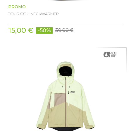
PROMO
TOUR COU NECKWARMER
15,00 €
-50%
30,00 €