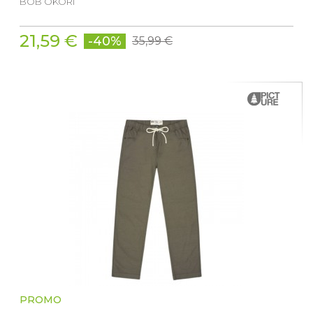
BOB OKORI
21,59 €
-40%
35,99 €
PROMO