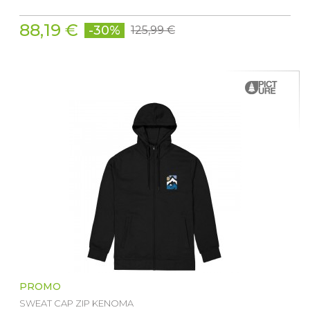
88,19 €
-30%
125,99 €
PROMO
SWEAT CAP ZIP KENOMA