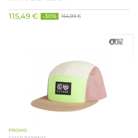
115,49 €
-30%
164,99 €
PROMO
CASQT TROPENAT