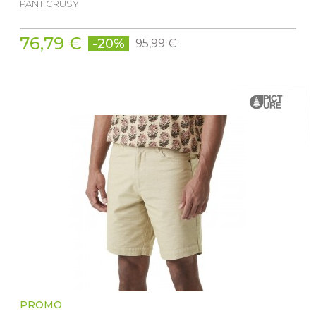
PANT CRUSY
76,79 €
-20%
95,99 €
PROMO