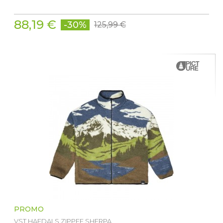
88,19 €
-30%
125,99 €
PROMO
VST HAFDALS ZIPPEE SHERPA