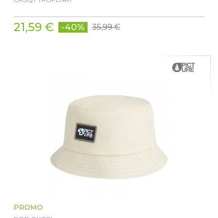
21,59 €
-40%
35,99 €
PROMO