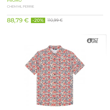
PROMO
CHEM ML PERRIE
88,79 €
-20%
110,99 €