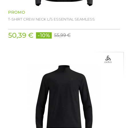
PROMO
T-SHIRT CREW NECK L/S ESSENTIAL SEAMLESS
50,39 €
-10%
55,99 €