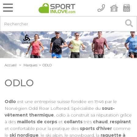
Accueil
>
Marques
>
ODLO
ODLO
Odlo
est une entreprise suisse fondée en 1946 par le
Norvégien Odd Roar Lofterød. Spécialiste du
sous-
vêtement thermique
, odlo à construit sa réputation grâce
à des
maillots de corps
et
collants
très
chaud
,
respirant
et confortable pour la pratique des
sports d'hiver
comme
le
ski nordique
, le ski alpin, le snowboard, la
raquette à