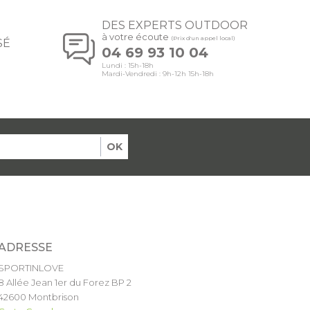
DES EXPERTS OUTDOOR
à votre écoute
(Prix d'un appel local)
SÉ
04 69 93 10 04
Lundi : 15h-18h
Mardi-Vendredi : 9h-12h 15h-18h
OK
ADRESSE
SPORTINLOVE
8 Allée Jean 1er du Forez BP 2
42600 Montbrison