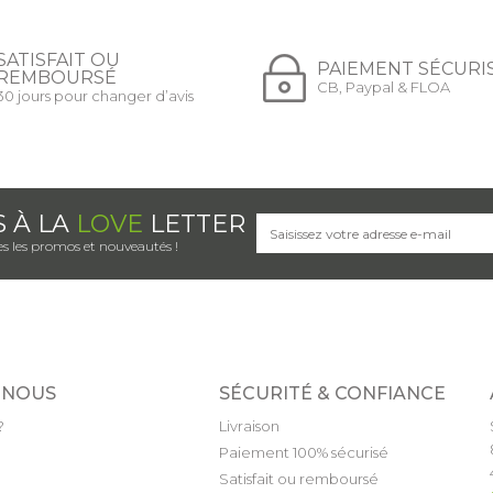
SATISFAIT OU
PAIEMENT SÉCURI
REMBOURSÉ
CB, Paypal & FLOA
30 jours pour changer d’avis
S À LA
LOVE
LETTER
s les promos et nouveautés !
 NOUS
SÉCURITÉ & CONFIANCE
?
Livraison
Paiement 100% sécurisé
Satisfait ou remboursé