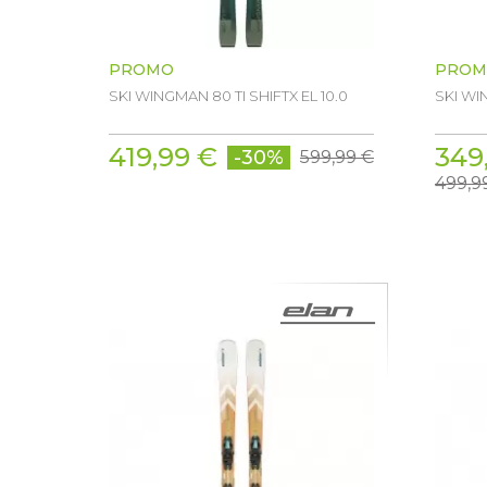
PROMO
PROM
SKI WINGMAN 80 TI SHIFTX EL 10.0
SKI WI
419,99 €
349
-30%
599,99 €
499,9