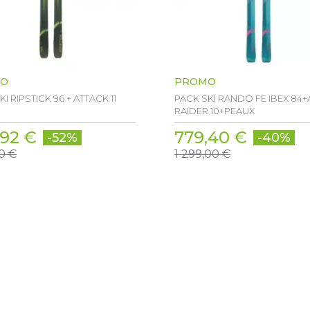
O
PROMO
I RIPSTICK 96 + ATTACK 11
PACK SKI RANDO FE IBEX 84+
RAIDER 10+PEAUX
,92 €
779,40 €
-52%
-40%
0 €
1 299,00 €