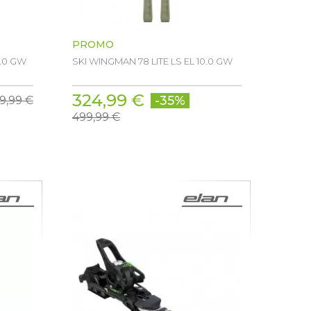
PROMO
0.0 GW
SKI WINGMAN 78 LITE LS EL 10.0 GW
324,99 €
-35%
9,99 €
499,99 €