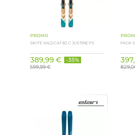
PROMO
PROM
SKI FE WILDCAT 82 C JUSTINE PS
PACK SK
389,99 €
397
-35%
599,99 €
829,0