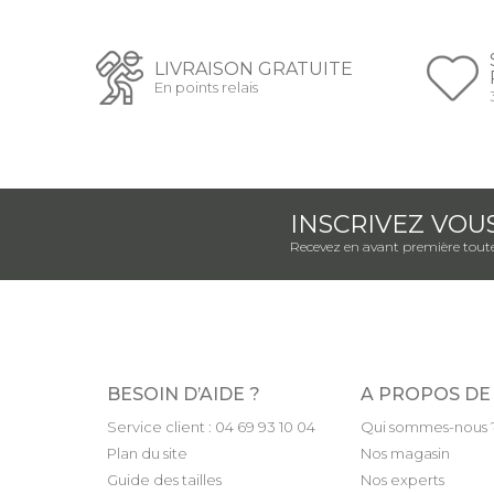
LIVRAISON GRATUITE
En points relais
INSCRIVEZ VOU
Recevez en avant première toute
BESOIN D’AIDE ?
A PROPOS DE
Service client : 04 69 93 10 04
Qui sommes-nous 
Plan du site
Nos magasin
Guide des tailles
Nos experts