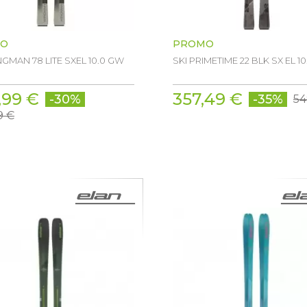
O
PROMO
NGMAN 78 LITE SXEL 10.0 GW
SKI PRIMETIME 22 BLK SX EL 1
,99 €
357,49 €
-30%
-35%
54
9 €