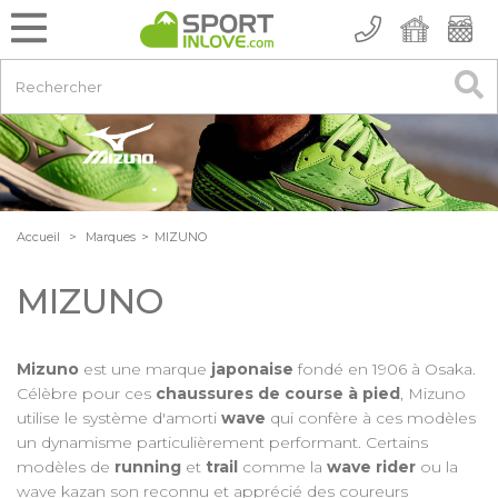
Accueil
>
Marques
>
MIZUNO
MIZUNO
Mizuno
est une marque
japonaise
fondé en 1906 à Osaka.
Célèbre pour ces
chaussures de course à pied
, Mizuno
utilise le système d'amorti
wave
qui confère à ces modèles
un dynamisme particulièrement performant. Certains
modèles de
running
et
trail
comme la
wave rider
ou la
wave kazan son reconnu et apprécié des coureurs