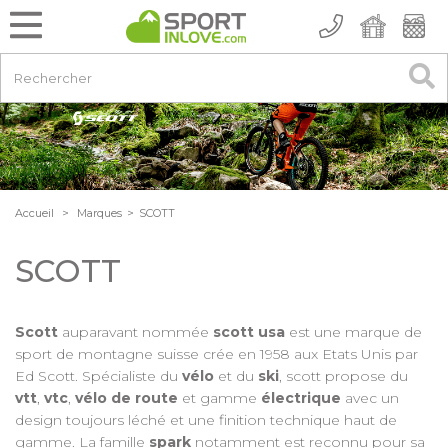
Accueil
>
Marques
>
SCOTT
SCOTT
Scott
auparavant nommée
scott usa
est une marque de
sport de montagne suisse crée en 1958 aux Etats Unis par
Ed Scott. Spécialiste du
vélo
et du
ski
, scott propose du
vtt
,
vtc
,
vélo de route
et gamme
électrique
avec un
design toujours léché et une finition technique haut de
gamme. La famille
spark
notamment est reconnu pour sa