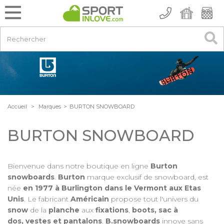
Accueil
>
Marques
>
BURTON SNOWBOARD
BURTON SNOWBOARD
Bienvenue dans notre boutique en ligne
Burton
snowboards
.
Burton
marque exclusif de snowboard, est
née
en 1977 à Burlington dans le Vermont aux Etas
Unis
. Le fabricant
Américain
propose tout l'univers du
snow
de la
planche
aux
fixations
,
boots, sac à
dos,
vestes et pantalons
.
B.snowboards
innove sans