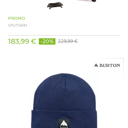
PROMO
SPLITSKIN
183,99 €
-20%
229,99 €