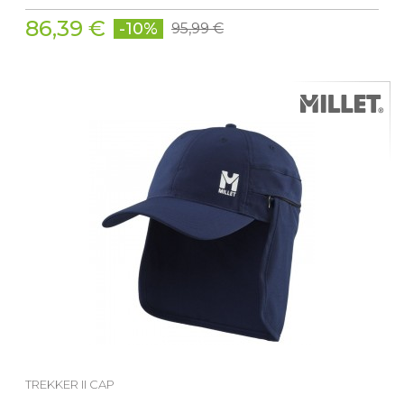
86,39 €
-10%
95,99 €
TREKKER II CAP