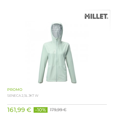
PROMO
SENECA 2,5L JKT W
161,99 €
-10%
179,99 €