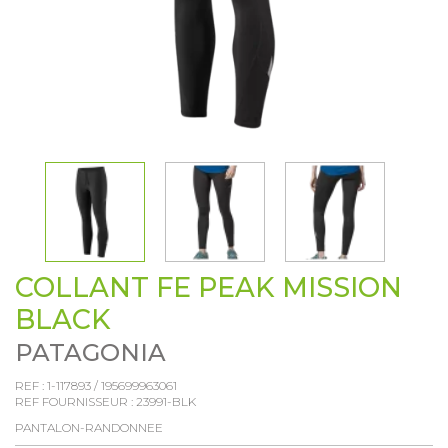
COLLANT FE PEAK MISSION
BLACK
PATAGONIA
REF :
1-117893
/
195699963061
REF FOURNISSEUR :
23991-BLK
PANTALON-RANDONNEE