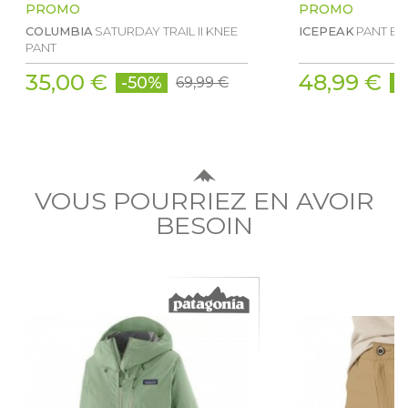
PROMO
PROMO
COLUMBIA
SATURDAY TRAIL II KNEE
ICEPEAK
PANT BA
PANT
35,00 €
48,99 €
-50%
-
69,99 €
VOUS POURRIEZ EN AVOIR
BESOIN