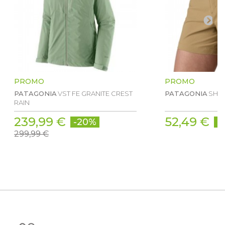
PROMO
PROMO
PATAGONIA
VST FE GRANITE CREST
PATAGONIA
SHO
RAIN
239,99 €
52,49 €
-20%
-
299,99 €