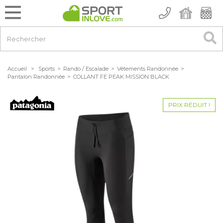
Accueil
>
Sports
>
Rando / Escalade
>
Vêtements Randonnée
>
Pantalon Randonnée
>
COLLANT FE PEAK MISSION BLACK
PRIX RÉDUIT !