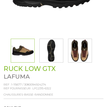
RUCK LOW GTX
LAFUMA
REF :
1-115677
/
3080094924274
REF FOURNISSEUR :
LFG2315-6322
CHAUSSURES-BASSE-RANDONNEE