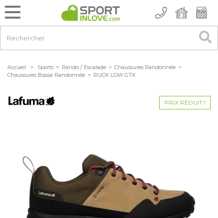
Accueil
>
Sports
>
Rando / Escalade
>
Chaussures Randonnée
>
Chaussures Basse Randonnée
>
RUCK LOW GTX
PRIX RÉDUIT !