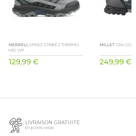
MERRELL
SPEED STRIKE 2 THERMO
MILLET
GR4 GORE
MID WP
129,99 €
249,99 €
LIVRAISON GRATUITE
En points relais