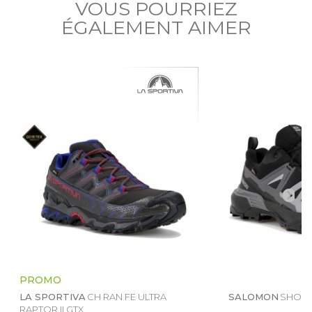
VOUS POURRIEZ
ÉGALEMENT AIMER
PROMO
LA SPORTIVA
CH RAN FE ULTRA
SALOMON
SHOES 
RAPTOR II GTX