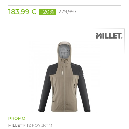
183,99 €
-20%
229,99 €
PROMO
MILLET
FITZ ROY JKT M