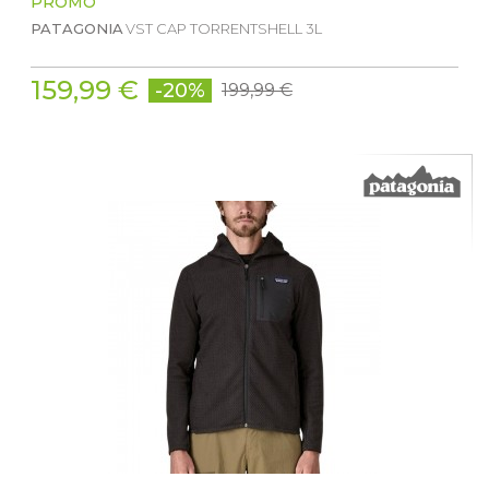
PROMO
PATAGONIA
VST CAP TORRENTSHELL 3L
159,99 €
-20%
199,99 €