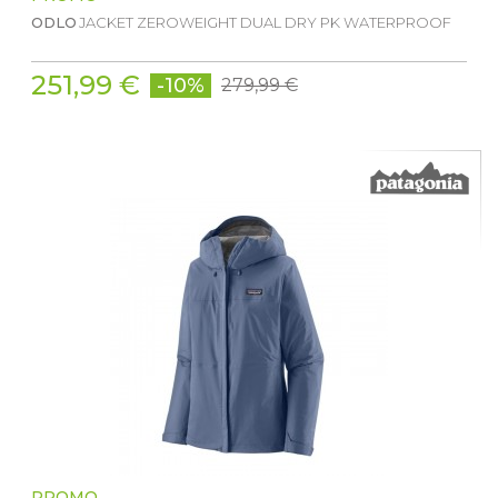
ODLO
JACKET ZEROWEIGHT DUAL DRY PK WATERPROOF
251,99 €
-10%
279,99 €
PROMO