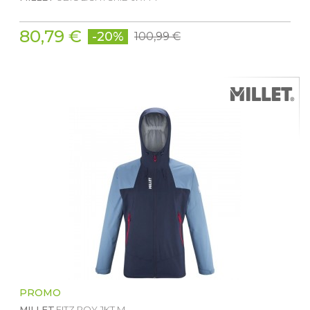
80,79 €
-20%
100,99 €
PROMO
MILLET
FITZ ROY JKT M