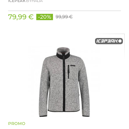
ICEPEAK
BYHALIA
79,99 €
-20%
99,99 €
PROMO