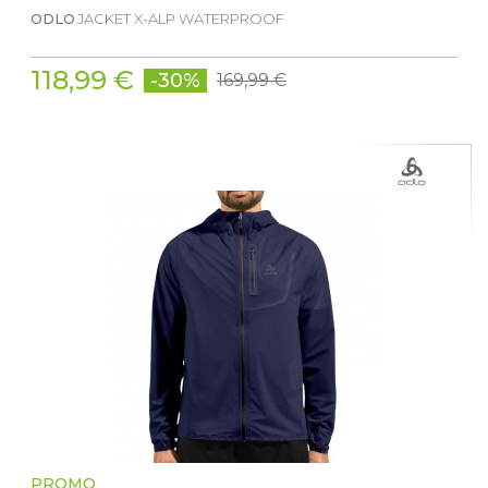
ODLO
JACKET X-ALP WATERPROOF
118,99 €
-30%
169,99 €
PROMO