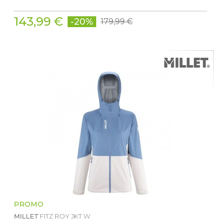
143,99 €
-20%
179,99 €
PROMO
MILLET
FITZ ROY JKT W