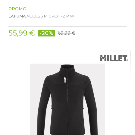
PROMO
LAFUMA
ACCESS MICRO F-ZIP W
55,99 €
-20%
69,99 €