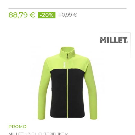
88,79 €
-20%
110,99 €
PROMO
MILLET
UBIC LIGHTGRID JKT M