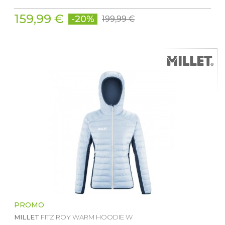
159,99 €
-20%
199,99 €
PROMO
MILLET
FITZ ROY WARM HOODIE W