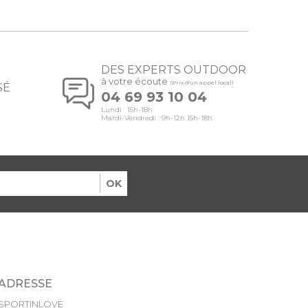
DES EXPERTS OUTDOOR
à votre écoute
(Prix d'un appel local)
SÉ
04 69 93 10 04
Lundi : 15h-18h
Mardi-Vendredi : 9h-12h 15h-18h
OK
ADRESSE
SPORTINLOVE