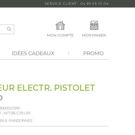
SERVICE CLIENT : 04 69 93 10 04
MON COMPTE
MON PANIER
IDÉES CADEAUX
PROMO
UR ELECTR. PISTOLET
O
3000022919
 :
M/T28LC29 UNI
ABLE-RANDONNEE