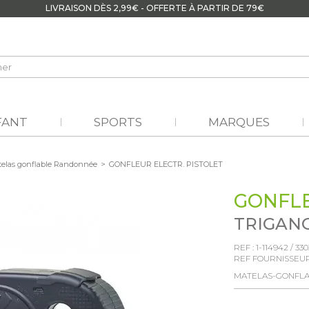
LIVRAISON DÈS 2,99€ - OFFERTE À PARTIR DE 79€
FANT
SPORTS
MARQUES
elas gonflable Randonnée
>
GONFLEUR ELECTR. PISTOLET
GONFLE
TRIGAN
REF :
1-114942
/
330
REF FOURNISSEUR
MATELAS-GONFL