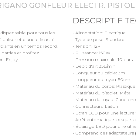
RIGANO GONFLEUR ELECTR. PISTOL
DESCRIPTIF T
indispensable pour tous les
- Alimentation: Électrique
tiliser et d'une efficacité
- Type de prise: Standard
 volants en un temps record.
- Tension: 12V
parties et profitez
- Puissance: 150W
n. Enjoy!
- Pression maximale: 10 bars
- Débit d'air: 35L/min
- Longueur du câble: 3m
- Longueur du tuyau: 50cm
- Matériau du corps: Plastique
- Matériau du pistolet: Métal
- Matériau du tuyau: Caoutch
- Connecteurs: Laiton
- Écran LCD pour une lecture f
- Arrêt automatique lorsque la
- Éclairage LED pour une utili
- Comprend des adaptateurs p