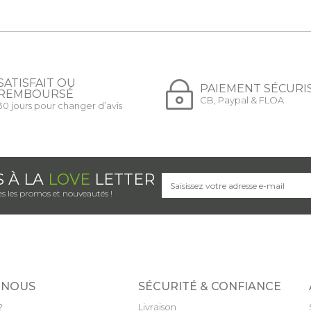
SATISFAIT OU
PAIEMENT SÉCURI
REMBOURSÉ
CB, Paypal & FLOA
30 jours pour changer d’avis
S À LA
LOVE
LETTER
s les promos et nouveautés !
 NOUS
SÉCURITÉ & CONFIANCE
?
Livraison