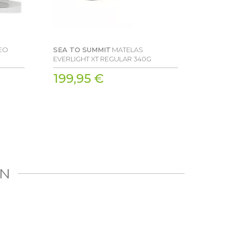
VEO
SEA TO SUMMIT
MATELAS
SEA T
EVERLIGHT XT REGULAR 340G
ULTRA
199,95 €
134
IN