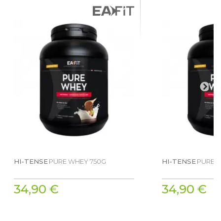
HI-TENSE
PURE WHEY 750G
HI-TENSE
PURE 
34,90 €
34,90 €