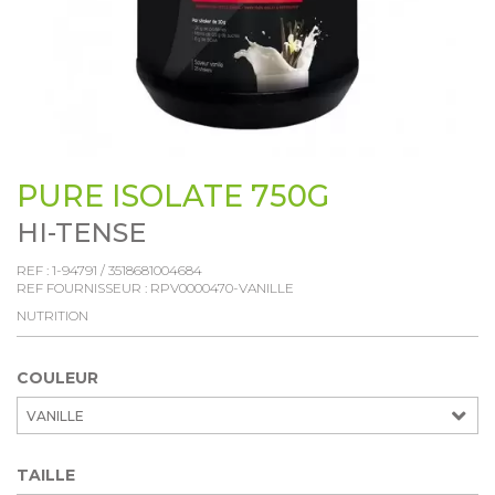
PURE ISOLATE 750G
HI-TENSE
REF :
1-94791
/
3518681004684
REF FOURNISSEUR :
RPV0000470-VANILLE
NUTRITION
COULEUR
VANILLE
TAILLE