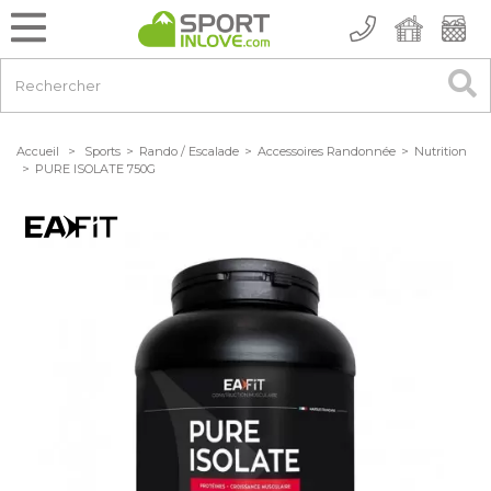
Accueil
>
Sports
>
Rando / Escalade
>
Accessoires Randonnée
>
Nutrition
>
PURE ISOLATE 750G