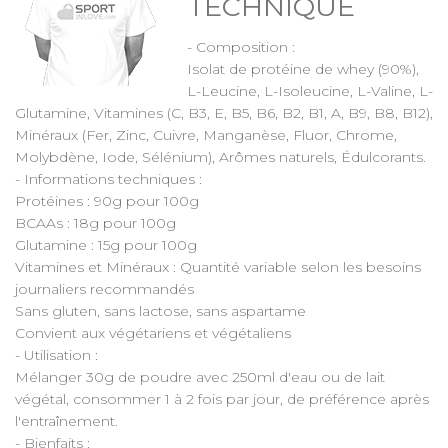
TECHNIQUE
- Composition :
Isolat de protéine de whey (90%),
L-Leucine, L-Isoleucine, L-Valine, L-
Glutamine, Vitamines (C, B3, E, B5, B6, B2, B1, A, B9, B8, B12),
Minéraux (Fer, Zinc, Cuivre, Manganèse, Fluor, Chrome,
Molybdène, Iode, Sélénium), Arômes naturels, Édulcorants.
- Informations techniques :
Protéines : 90g pour 100g
BCAAs : 18g pour 100g
Glutamine : 15g pour 100g
Vitamines et Minéraux : Quantité variable selon les besoins
journaliers recommandés
Sans gluten, sans lactose, sans aspartame
Convient aux végétariens et végétaliens
- Utilisation :
Mélanger 30g de poudre avec 250ml d'eau ou de lait
végétal, consommer 1 à 2 fois par jour, de préférence après
l'entraînement.
- Bienfaits :