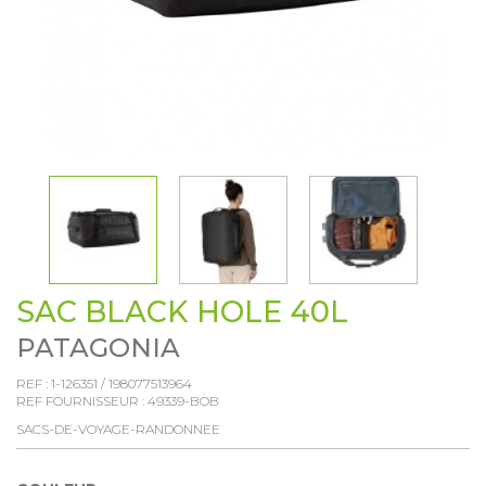
SAC BLACK HOLE 40L
PATAGONIA
REF :
1-126351
/
198077513964
REF FOURNISSEUR :
49339-BOB
SACS-DE-VOYAGE-RANDONNEE