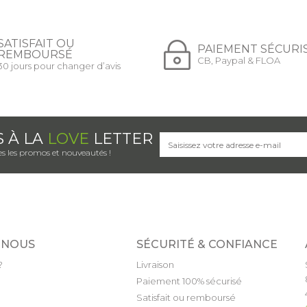
SATISFAIT OU
PAIEMENT SÉCURI
REMBOURSÉ
CB, Paypal & FLOA
30 jours pour changer d’avis
S À LA
LOVE
LETTER
s les promos et nouveautés !
 NOUS
SÉCURITÉ & CONFIANCE
?
Livraison
Paiement 100% sécurisé
Satisfait ou remboursé