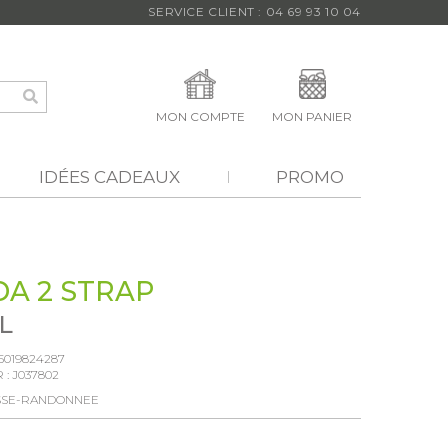
SERVICE CLIENT : 04 69 93 10 04
MON COMPTE
MON PANIER
IDÉES CADEAUX
PROMO
A 2 STRAP
L
5019824287
 :
J037802
SSE-RANDONNEE