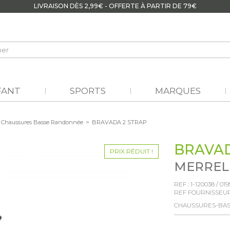
LIVRAISON DÈS 2,99€ - OFFERTE À PARTIR DE 79€
FANT
SPORTS
MARQUES
Chaussures Basse Randonnée
>
BRAVADA 2 STRAP
BRAVAD
PRIX RÉDUIT !
MERREL
REF :
1-120038
/
019
REF FOURNISSEUR
CHAUSSURES-BA