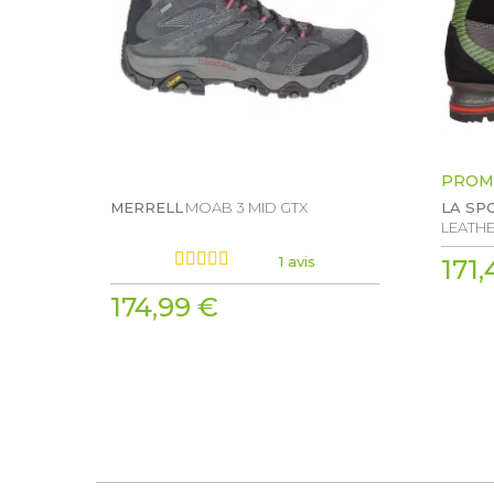
PROM
MERRELL
MOAB 3 MID GTX
LA SP
LEATHE
1 avis
171,
174,99 €