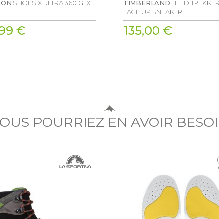
MON
SHOES X ULTRA 360 GTX
TIMBERLAND
FIELD TREKKE
LACE UP SNEAKER
,99 €
135,00 €
OUS POURRIEZ EN AVOIR BESO