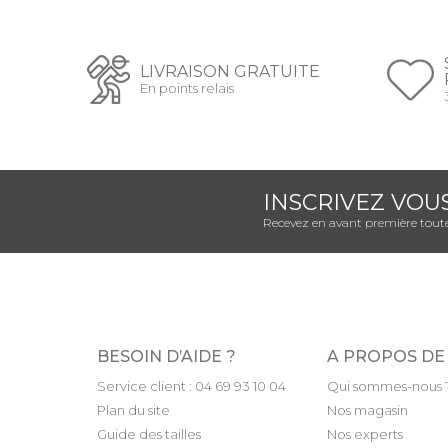
LIVRAISON GRATUITE
En points relais
INSCRIVEZ VOU
Recevez en avant première toute
BESOIN D’AIDE ?
A PROPOS DE
Service client : 04 69 93 10 04
Qui sommes-nous 
Plan du site
Nos magasin
Guide des tailles
Nos experts