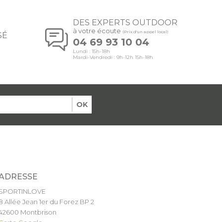
DES EXPERTS OUTDOOR
à votre écoute
(Prix d'un appel local)
SÉ
04 69 93 10 04
Lundi : 15h-18h
Mardi-Vendredi : 9h-12h 15h-18h
OK
ADRESSE
SPORTINLOVE
8 Allée Jean 1er du Forez BP 2
42600 Montbrison