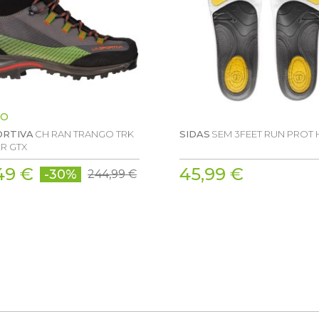
O
ORTIVA
CH RAN TRANGO TRK
SIDAS
SEM 3FEET RUN PROT 
R GTX
49 €
45,99 €
-30%
244,99 €