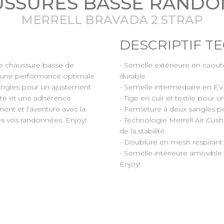
SSURES BASSE RAND
MERRELL BRAVADA 2 STRAP
DESCRIPTIF T
 chaussure basse de
- Semelle extérieure en caout
t une performance optimale
durable
sangles pour un ajustement
- Semelle intermédiaire en E
lité et une adhérence
- Tige en cuir et textile pour u
ent et l'aventure avec la
- Fermeture à deux sangles p
s vos randonnées. Enjoy!
- Technologie Merrell Air Cush
de la stabilité
- Doublure en mesh respirant 
- Semelle intérieure amovibl
Enjoy!