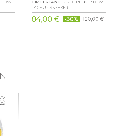
R LOW
TIMBERLAND
EURO TREKKER LOW
LOWA
LACE UP SNEAKER
MID
84,00 €
229
-30%
120,00 €
IN