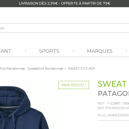
LIVRAISON DÈS 2,99€ - OFFERTE À PARTIR DE 79€
FANT
SPORTS
MARQUES
Pull Randonnée - Sweatshirt Randonnée
>
SWEAT FITZ ROY
SWEAT 
PRIX RÉDUIT !
PATAGO
REF :
1-123987
/
195
REF FOURNISSEUR
PULL-RANDONNE