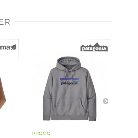
ER
PROMO
PRO