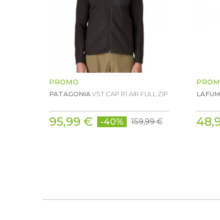
PROMO
PROM
PATAGONIA
VST CAP R1 AIR FULL ZIP
LAFU
95,99 €
48,
-40%
159,99 €