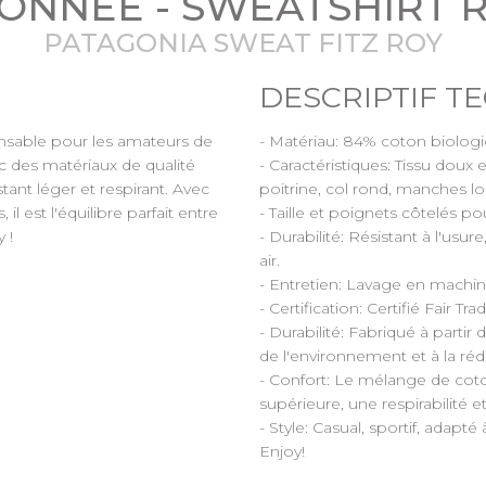
ONNÉE - SWEATSHIRT
PATAGONIA SWEAT FITZ ROY
DESCRIPTIF T
sable pour les amateurs de
- Matériau: 84% coton biologi
ec des matériaux de qualité
- Caractéristiques: Tissu doux 
stant léger et respirant. Avec
poitrine, col rond, manches l
l est l'équilibre parfait entre
- Taille et poignets côtelés p
 !
- Durabilité: Résistant à l'usur
air.
- Entretien: Lavage en machin
- Certification: Certifié Fair Tra
- Durabilité: Fabriqué à parti
de l'environnement et à la ré
- Confort: Le mélange de coto
supérieure, une respirabilité et 
- Style: Casual, sportif, adapté
Enjoy!