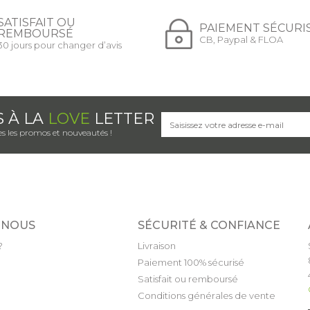
SATISFAIT OU
PAIEMENT SÉCURI
REMBOURSÉ
CB, Paypal & FLOA
30 jours pour changer d’avis
S À LA
LOVE
LETTER
s les promos et nouveautés !
 NOUS
SÉCURITÉ & CONFIANCE
?
Livraison
Paiement 100% sécurisé
Satisfait ou remboursé
Conditions générales de vente