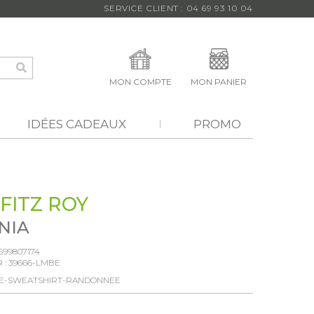
SERVICE CLIENT : 04 69 93 10 04
MON COMPTE
MON PANIER
IDÉES CADEAUX
PROMO
FITZ ROY
NIA
699807174
 :
39666-LMBE
E-SWEATSHIRT-RANDONNEE