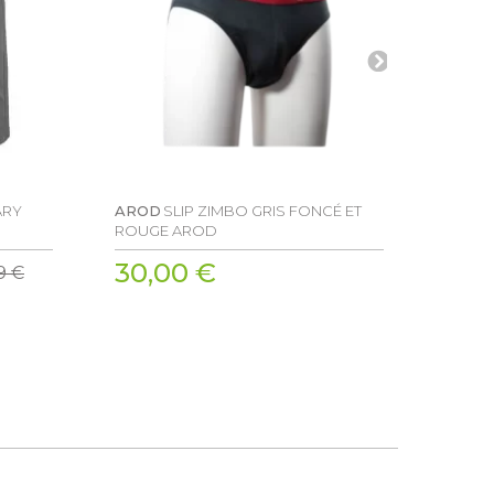
PRO
ARY
AROD
SLIP ZIMBO GRIS FONCÉ ET
ODLO
ROUGE AROD
30,00 €
35,
9 €