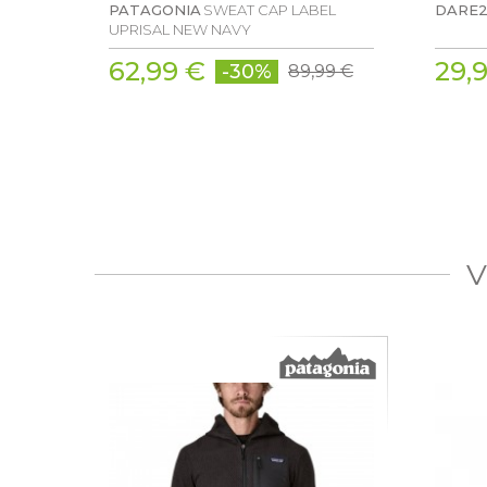
PATAGONIA
SWEAT CAP LABEL
DARE
UPRISAL NEW NAVY
62,99 €
29,
-30%
89,99 €
V