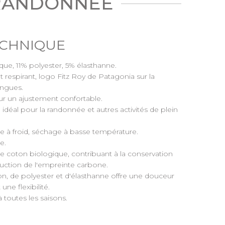
 RANDONNÉE
ECHNIQUE
que, 11% polyester, 5% élasthanne.
et respirant, logo Fitz Roy de Patagonia sur la
ongues.
our un ajustement confortable.
e, idéal pour la randonnée et autres activités de plein
e à froid, séchage à basse température.
de.
r de coton biologique, contribuant à la conservation
duction de l'empreinte carbone.
n, de polyester et d'élasthanne offre une douceur
une flexibilité.
 à toutes les saisons.