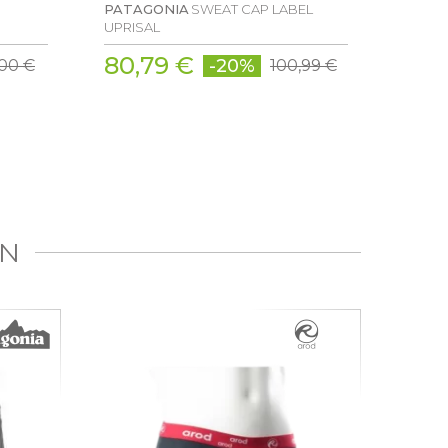
PATAGONIA
SWEAT CAP LABEL
ODLO
UPRISAL
BLACK
80,79 €
41,
-20%
,00 €
100,99 €
IN