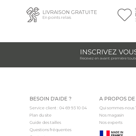
LIVRAISON GRATUITE
En points relais
INSCRIVEZ VOU
Recevez en avant première toute
BESOIN D’AIDE ?
A PROPOS DE
Service client : 04 69 93 10 04
Qui sommes-nous 
Plan du site
Nos magasin
Guide des tailles
Nos experts
Questions fréquentes