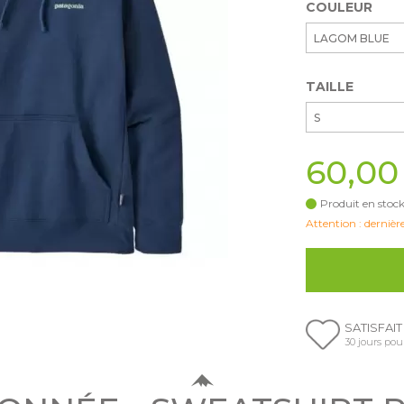
COULEUR
LAGOM BLUE
TAILLE
S
60,00
Produit en stock
Attention : dernière
SATISFAI
30 jours pou