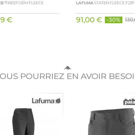
2B
*FREEFORM FLEECE
LAFUMA
STATEN FLEECE FZIP
99 €
91,00 €
-30%
130
OUS POURRIEZ EN AVOIR BESO