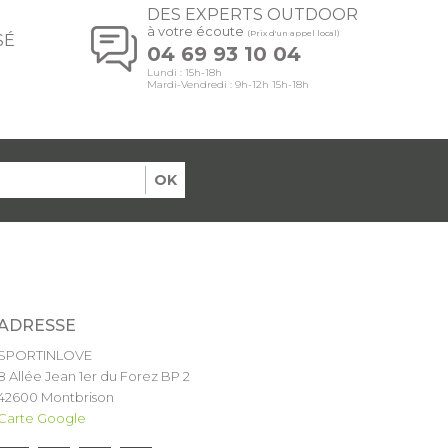
DES EXPERTS OUTDOOR
à votre écoute
(Prix d'un appel local)
SÉ
04 69 93 10 04
Lundi : 15h-18h
Mardi-Vendredi : 9h-12h 15h-18h
OK
ADRESSE
SPORTINLOVE
8 Allée Jean 1er du Forez BP 2
42600 Montbrison
Carte Google