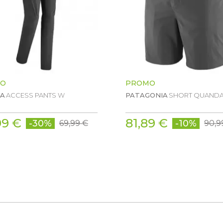
O
PROMO
MA
ACCESS PANTS W
PATAGONIA
SHORT QUAND
99 €
81,89 €
-30%
-10%
69,99 €
90,9