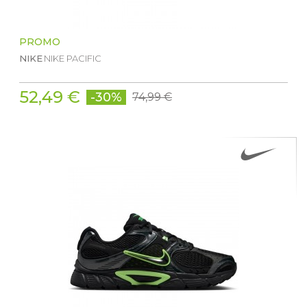
PROMO
NIKE
NIKE PACIFIC
52,49 €
-30%
74,99 €