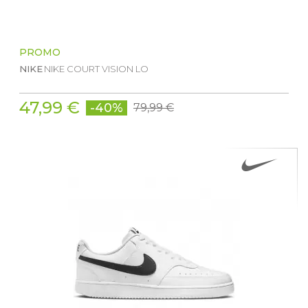
PROMO
NIKE
NIKE COURT VISION LO
47,99 €
-40%
79,99 €