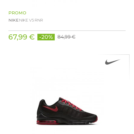
PROMO
NIKE
NIKE V5 RNR
67,99 €
-20%
84,99 €