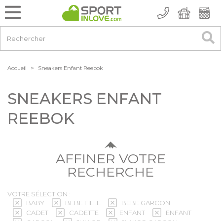
Accueil
>
Sneakers Enfant Reebok
SNEAKERS ENFANT
REEBOK
AFFINER VOTRE
RECHERCHE
VOTRE SÉLECTION :
BABY
BEBE FILLE
BEBE GARCON
CADET
CADETTE
ENFANT
ENFANT