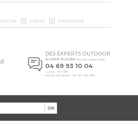
 GARCON
JUNIOR
JUNIOR FILLE
DES EXPERTS OUTDOOR
à votre écoute
(Prix d'un appel local)
SÉ
04 69 93 10 04
Lundi : 15h-18h
Mardi-Vendredi : 9h-12h 15h-18h
OK