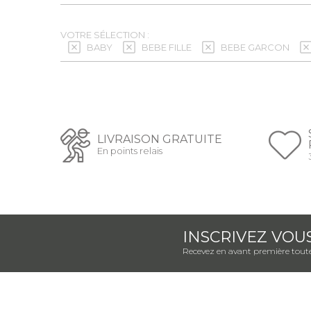
VOTRE SÉLECTION :
BABY
BEBE FILLE
BEBE GARCON
LIVRAISON GRATUITE
En points relais
INSCRIVEZ VOU
Recevez en avant première toute