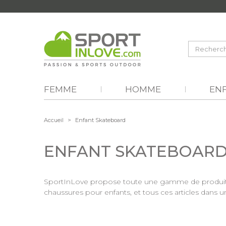
FEMME
HOMME
EN
Accueil
>
Enfant Skateboard
ENFANT SKATEBOAR
SportInLove propose toute une gamme de produits st
chaussures pour enfants, et tous ces articles dans un 