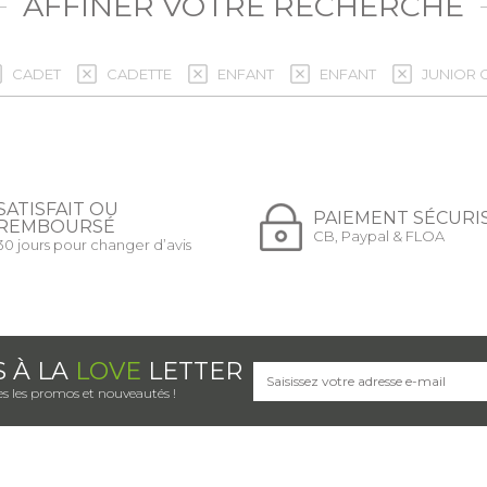
AFFINER VOTRE RECHERCHE
CADET
CADETTE
ENFANT
ENFANT
JUNIOR
SATISFAIT OU
PAIEMENT SÉCURI
REMBOURSÉ
CB, Paypal & FLOA
30 jours pour changer d’avis
S À LA
LOVE
LETTER
s les promos et nouveautés !