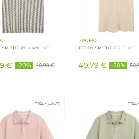
O
PROMO
 SMITH
P-ROMARIO MC
TEDDY SMITH
P-DRICE MC
79 €
40,79 €
-20%
-20%
40,99 €
50,