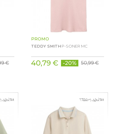
PROMO
TEDDY SMITH
P-SONER MC
40,79 €
-20%
99 €
50,99 €