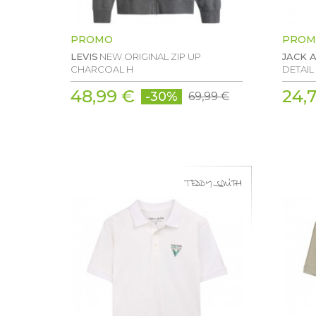
PROMO
PROM
LEVIS
NEW ORIGINAL ZIP UP
JACK 
CHARCOAL H
DETAIL
48,99 €
24,
-30%
69,99 €