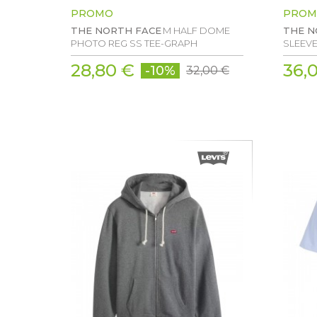
PROMO
PROM
THE NORTH FACE
M HALF DOME
THE N
PHOTO REG SS TEE-GRAPH
SLEEVE
28,80 €
36,
-10%
32,00 €