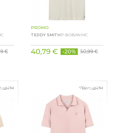
PROMO
MC
TEDDY SMITH
P-BOBAN MC
40,79 €
-20%
99 €
50,99 €