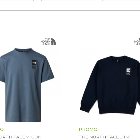
O
PROMO
ORTH FACE
M ICON
THE NORTH FACE
U TNF