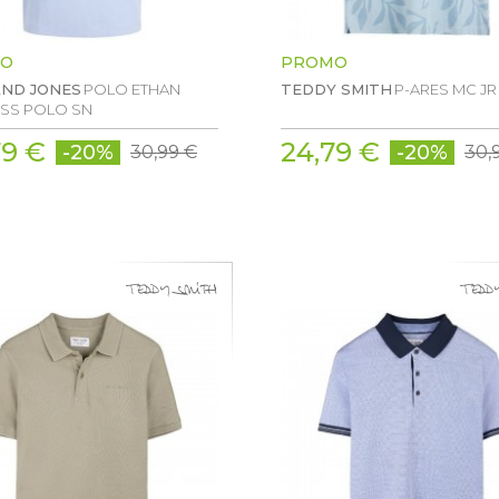
O
PROMO
AND JONES
POLO ETHAN
TEDDY SMITH
P-ARES MC JR
 SS POLO SN
79 €
24,79 €
-20%
-20%
30,99 €
30,