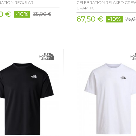
RATION REGULAR
CELEBRATION RELAXED CRE
GRAPHIC
0 €
-10%
35,00 €
67,50 €
-10%
75,0