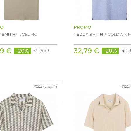
O
PROMO
 SMITH
P-JOEL MC
TEDDY SMITH
P-GOLDWIN 
79 €
32,79 €
-20%
-20%
40,99 €
40,