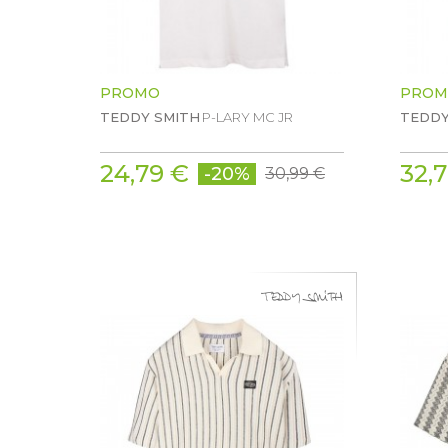
PROMO
PROM
TEDDY SMITH
P-LARY MC JR
TEDDY
24,79 €
32,
-20%
30,99 €