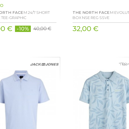
O
ORTH FACE
M 24/7 SHORT
THE NORTH FACE
M EVOLU
 TEE-GRAPHIC
BOX NSE REG SSVE
00 €
32,00 €
-10%
40,00 €