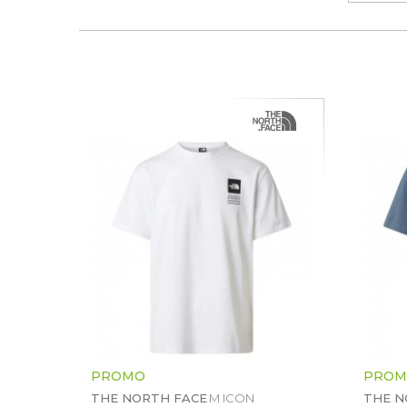
PROMO
PROM
THE NORTH FACE
M ICON
THE N