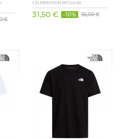
W-
CELEBRATION REGULAR
31,50 €
-10%
35,00 €
0 €