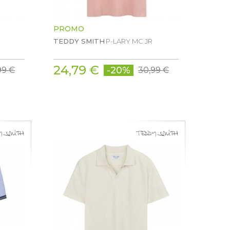
PROMO
TEDDY SMITH
P-LARY MC JR
24,79 €
-20%
99 €
30,99 €