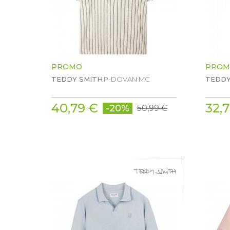
PROMO
PROM
TEDDY SMITH
P-DOVAN MC
TEDDY
40,79 €
32,
-20%
50,99 €