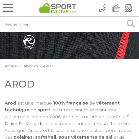
Accueil
>
Marques
>
AROD
AROD
Arod
est une marque
100% française
de
vêtement
technique
de
sport
léger respirant et séchant très
rapidement. Née en 2006, Arod est maintenant basée à St
Didier En Velay dans le département de la Haute Loire en
Auvergne. Arod c'est la seul et unique solution pour trouver
des
polaires, softshell, sous vêtements de ski
et de