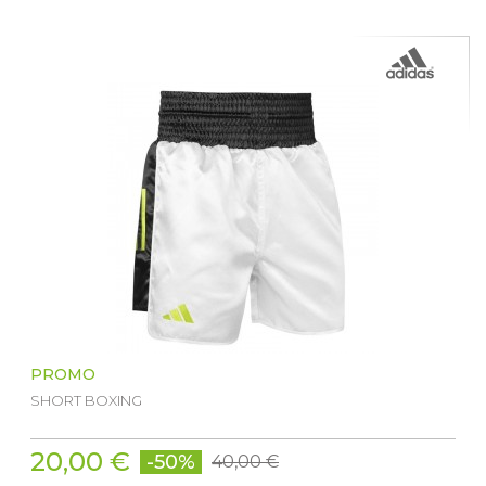
PROMO
SHORT BOXING
20,00 €
-50%
40,00 €