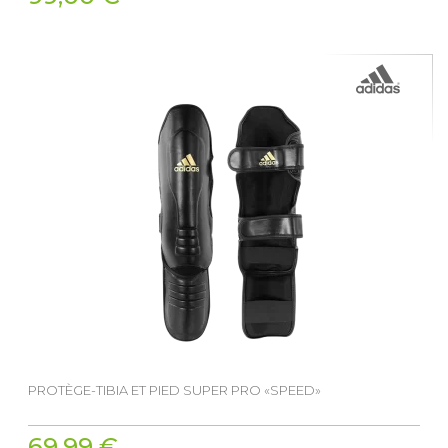
PROTÈGE-TIBIA ET PIED SUPER PRO «SPEED»
69,99 €