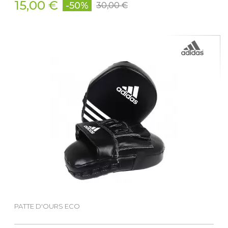
15,00 €
-50%
30,00 €
PATTE D'OURS ECO