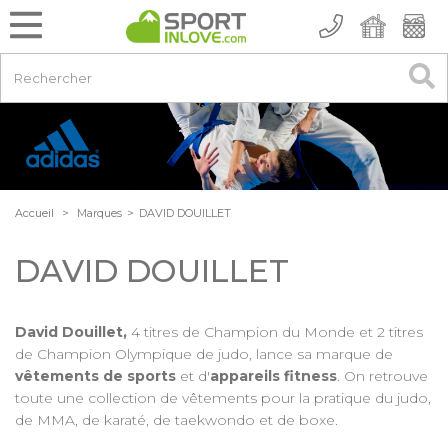
Accueil
>
Marques
>
DAVID DOUILLET
DAVID DOUILLET
David Douillet,
4 titres de Champion du Monde et 2 titres
de Champion Olympique de judo, lance sa marque de
vêtements de sports
et d'
appareils fitness
. On retrouve
toute une collection de vêtements pour la pratique du judo,
de MMA, de karaté, de taekwondo et de boxe.