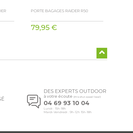
DER
PORTE BAGAGES RAIDER R50
79,95 €
DES EXPERTS OUTDOOR
à votre écoute
(Prix d'un appel local)
SÉ
04 69 93 10 04
Lundi : 15h-18h
Mardi-Vendredi : 9h-12h 15h-18h