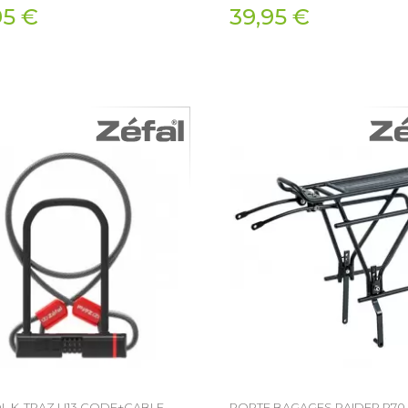
95 €
39,95 €
L K-TRAZ U13 CODE+CABLE
PORTE BAGAGES RAIDER R70