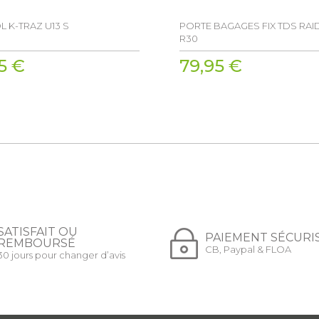
L K-TRAZ U13 S
PORTE BAGAGES FIX TDS RAI
R30
5 €
79,95 €
SATISFAIT OU
PAIEMENT SÉCURI
REMBOURSÉ
CB, Paypal & FLOA
30 jours pour changer d’avis