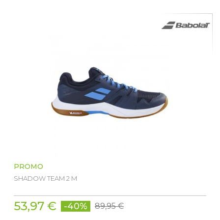
PROMO
SHADOW TEAM 2 M
53,97 €
-40%
89,95 €