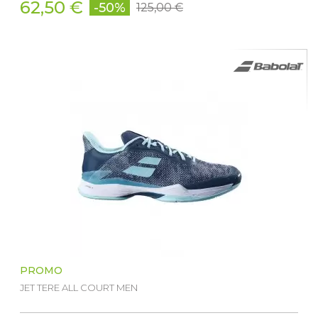
62,50 €
-50%
125,00 €
PROMO
JET TERE ALL COURT MEN