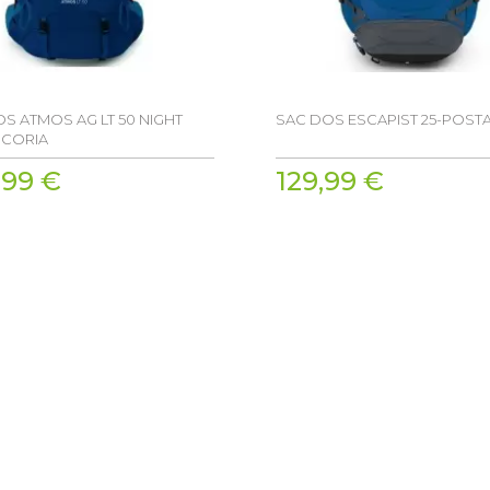
S ATMOS AG LT 50 NIGHT
SAC DOS ESCAPIST 25-POSTA
SCORIA
,99 €
129,99 €