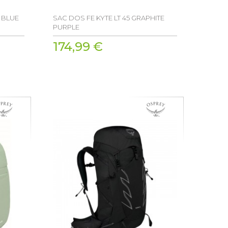
 BLUE
SAC DOS FE KYTE LT 45 GRAPHITE
PURPLE
174,99 €