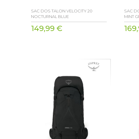
SAC DOS TALON VELOCITY 20
SAC DO
NOCTURNAL BLUE
MINT G
149,99 €
169