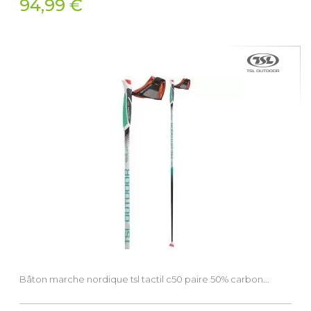
94,99 €
Bâton marche nordique tsl tactil c50 paire 50% carbon...