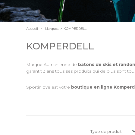
Accueil
>
Marques
>
KOMPERDELL
KOMPERDELL
Marque Autrichienne de
bâtons de skis et rando
garantit 3 ans tous ses produits qui de plus sont tou
Sportinlove est votre
boutique en ligne Komperd