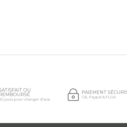
SATISFAIT OU
PAIEMENT SÉCURI
REMBOURSÉ
CB, Paypal & FLOA
30 jours pour changer d’avis