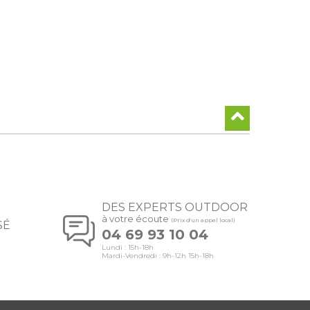
DES EXPERTS OUTDOOR
à votre écoute
(Prix d'un appel local)
SÉ
04 69 93 10 04
Lundi : 15h-18h
Mardi-Vendredi : 9h-12h 15h-18h