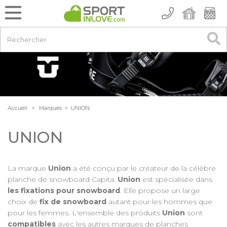
Accueil
>
Marques
>
UNION
UNION
La marque
Union
a été conçu par le créateur de la célèbre
planche de snowboard Capita.
Union
est spécialisée dans
les fixations pour snowboard
. Elle propose un large
choix de
fix de snowboard
autant pour les hommes que
pour les femmes. L'ensemble des produits
Union
sont
compatibles
avec les autres marques de planches